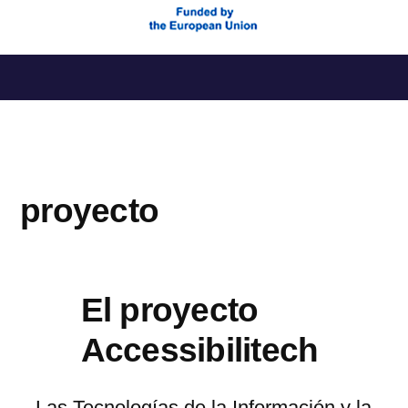
Saltar
al
contenido
proyecto
El proyecto
Accessibilitech
Las Tecnologías de la Información y la