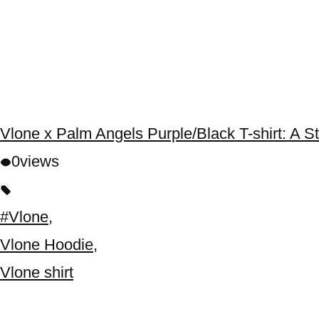
Vlone x Palm Angels Purple/Black T-shirt: A S
0
views
#Vlone
,
Vlone Hoodie
,
Vlone shirt