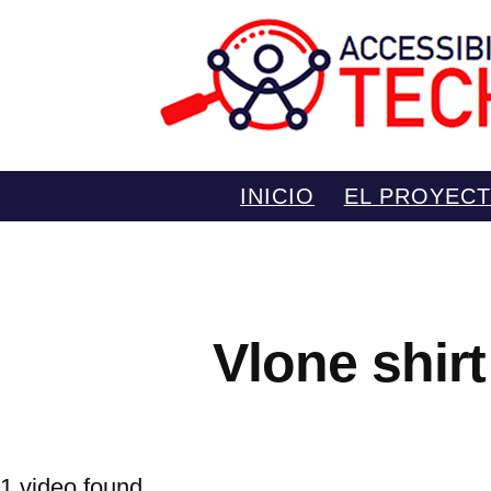
Saltar
INICIO
EL PROYEC
al
contenido
Vlone shirt
1 video found