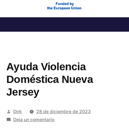
Saltar
al
contenido
Ayuda Violencia
Doméstica Nueva
Jersey
Publicado
Dirk
28 de diciembre de 2023
por
en
Deja un comentario
Ayuda