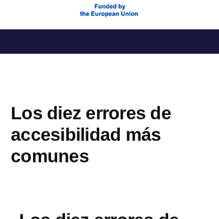
Saltar
al
contenido
Los diez errores de
accesibilidad más
comunes