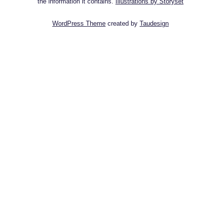
the information it contains.
Illustrations by Storyset
WordPress Theme
created by
Taudesign