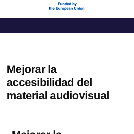
Saltar
al
contenido
Mejorar la
accesibilidad del
material audiovisual