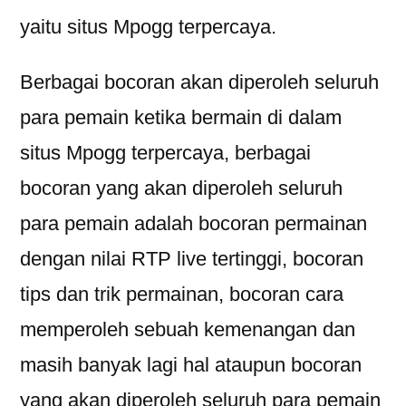
yaitu situs Mpogg terpercaya.
Berbagai bocoran akan diperoleh seluruh
para pemain ketika bermain di dalam
situs Mpogg terpercaya, berbagai
bocoran yang akan diperoleh seluruh
para pemain adalah bocoran permainan
dengan nilai RTP live tertinggi, bocoran
tips dan trik permainan, bocoran cara
memperoleh sebuah kemenangan dan
masih banyak lagi hal ataupun bocoran
yang akan diperoleh seluruh para pemain