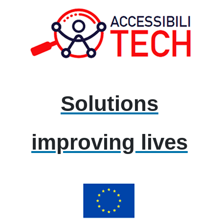
Solutions
improving lives