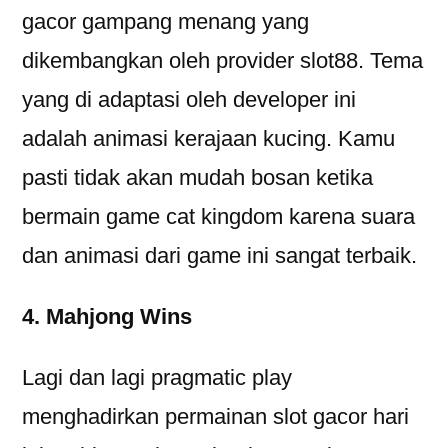
gacor gampang menang yang
dikembangkan oleh provider slot88. Tema
yang di adaptasi oleh developer ini
adalah animasi kerajaan kucing. Kamu
pasti tidak akan mudah bosan ketika
bermain game cat kingdom karena suara
dan animasi dari game ini sangat terbaik.
4. Mahjong Wins
Lagi dan lagi pragmatic play
menghadirkan permainan slot gacor hari