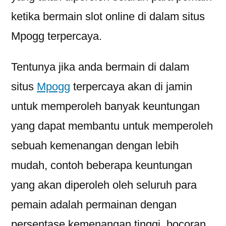
ketika bermain slot online di dalam situs
Mpogg terpercaya.
Tentunya jika anda bermain di dalam
situs
Mpogg
terpercaya akan di jamin
untuk memperoleh banyak keuntungan
yang dapat membantu untuk memperoleh
sebuah kemenangan dengan lebih
mudah, contoh beberapa keuntungan
yang akan diperoleh oleh seluruh para
pemain adalah permainan dengan
persentase kemenangan tinggi, bocoran