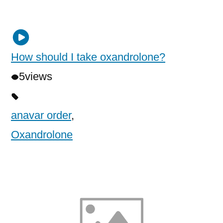
How should I take oxandrolone?
5
views
anavar order
,
Oxandrolone