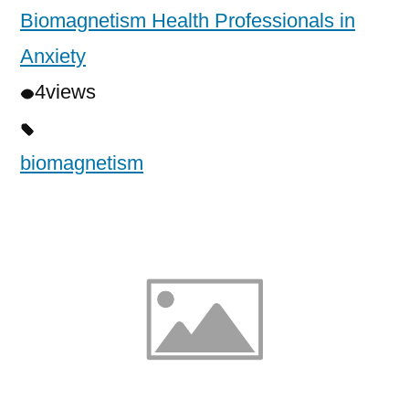
Biomagnetism Health Professionals in
Anxiety
4
views
biomagnetism