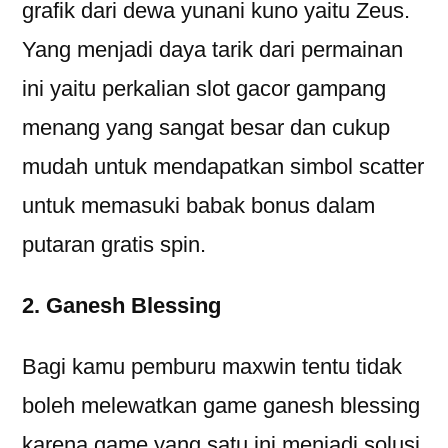
grafik dari dewa yunani kuno yaitu Zeus.
Yang menjadi daya tarik dari permainan
ini yaitu perkalian slot gacor gampang
menang yang sangat besar dan cukup
mudah untuk mendapatkan simbol scatter
untuk memasuki babak bonus dalam
putaran gratis spin.
2. Ganesh Blessing
Bagi kamu pemburu maxwin tentu tidak
boleh melewatkan game ganesh blessing
karena game yang satu ini menjadi solusi