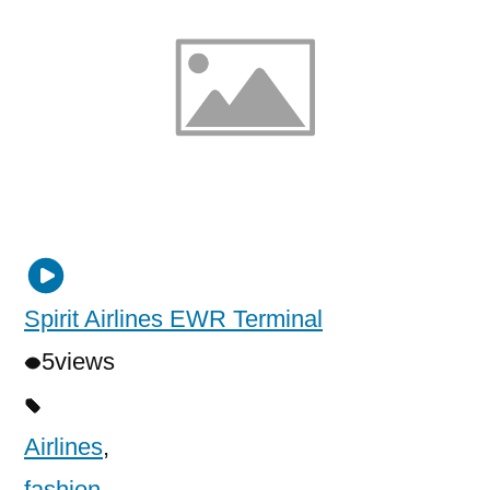
Spirit Airlines EWR Terminal
5
views
Airlines
,
fashion
,