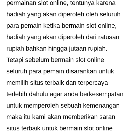
permainan slot online, tentunya karena
hadiah yang akan diperoleh oleh seluruh
para pemain ketika bermain slot online,
hadiah yang akan diperoleh dari ratusan
rupiah bahkan hingga jutaan rupiah.
Tetapi sebelum bermain slot online
seluruh para pemain disarankan untuk
memilih situs terbaik dan terpercaya
terlebih dahulu agar anda berkesempatan
untuk memperoleh sebuah kemenangan
maka itu kami akan memberikan saran
situs terbaik untuk bermain slot online