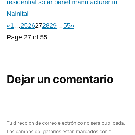
residential solar panel manufacturer in
Nainital
«
1
…
25
26
27
28
29
…
55
»
Page 27 of 55
Dejar un comentario
Tu dirección de correo electrónico no será publicada.
Los campos obligatorios están marcados con
*