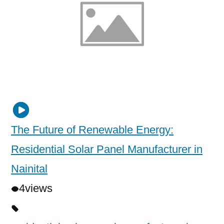
The Future of Renewable Energy:
Residential Solar Panel Manufacturer in
Nainital
4
views