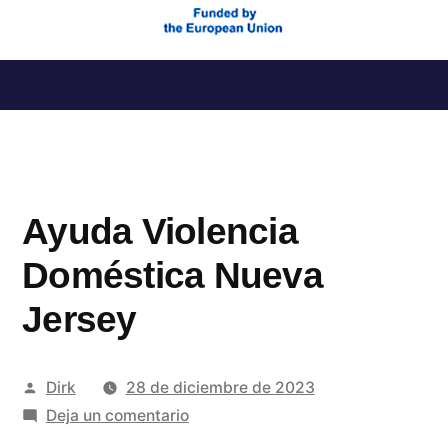
Saltar
al
contenido
Ayuda Violencia
Doméstica Nueva
Jersey
Publicado
Dirk
28 de diciembre de 2023
por
en
Deja un comentario
Ayuda