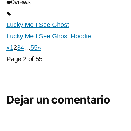
0
views
Lucky Me I See Ghost
,
Lucky Me I See Ghost Hoodie
«
1
2
3
4
…
55
»
Page 2 of 55
Dejar un comentario