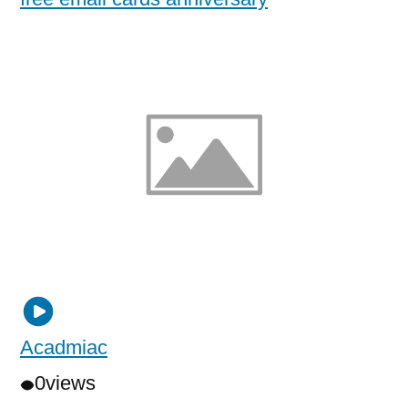
Acadmiac
0
views