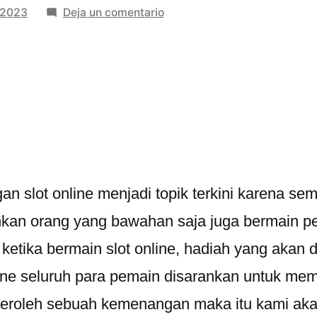
en
 2023
Deja un comentario
AGEN
SITUS
JUDI
MPOGG
TERBAIK
MUDAH
MENANG
gan slot online menjadi topik terkini karena 
bahkan orang yang bawahan saja juga bermain p
ketika bermain slot online, hadiah yang akan d
ine seluruh para pemain disarankan untuk memil
roleh sebuah kemenangan maka itu kami akan 