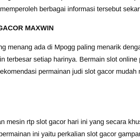
memperoleh berbagai informasi tersebut sekar
 GACOR MAXWIN
ng menang ada di Mpogg paling menarik denga
win terbesar setiap harinya. Bermain slot onl
r rekomendasi permainan judi slot gacor muda
 mesin rtp slot gacor hari ini yang secara kh
i permainan ini yaitu perkalian slot gacor ga