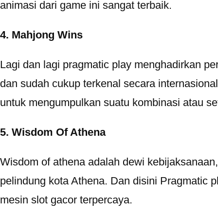
animasi dari game ini sangat terbaik.
4. Mahjong Wins
Lagi dan lagi pragmatic play menghadirkan pe
dan sudah cukup terkenal secara internasional
untuk mengumpulkan suatu kombinasi atau set 
5. Wisdom Of Athena
Wisdom of athena adalah dewi kebijaksanaan, 
pelindung kota Athena. Dan disini Pragmatic pl
mesin slot gacor terpercaya.