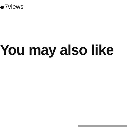
7
views
You may also like