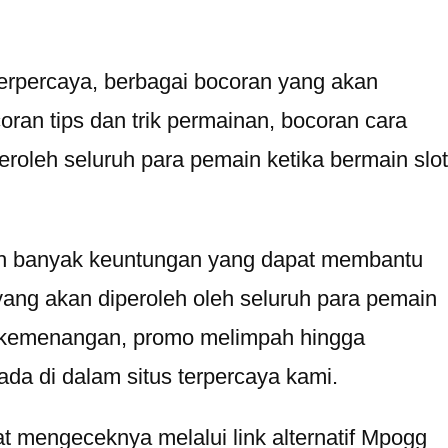
terpercaya, berbagai bocoran yang akan
oran tips dan trik permainan, bocoran cara
oleh seluruh para pemain ketika bermain slot
eh banyak keuntungan yang dapat membantu
ng akan diperoleh oleh seluruh para pemain
h kemenangan, promo melimpah hingga
da di dalam situs terpercaya kami.
t mengeceknya melalui link alternatif Mpogg