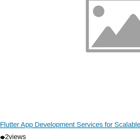
Flutter App Development Services for Scalabl
2
views