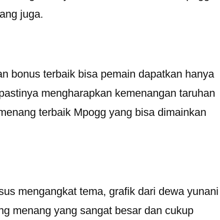
ang juga.
n bonus terbaik bisa pemain dapatkan hanya
ine pastinya mengharapkan kemenangan taruhan
h menang terbaik Mpogg yang bisa dimainkan
usus mengangkat tema, grafik dari dewa yunani
mpang menang yang sangat besar dan cukup