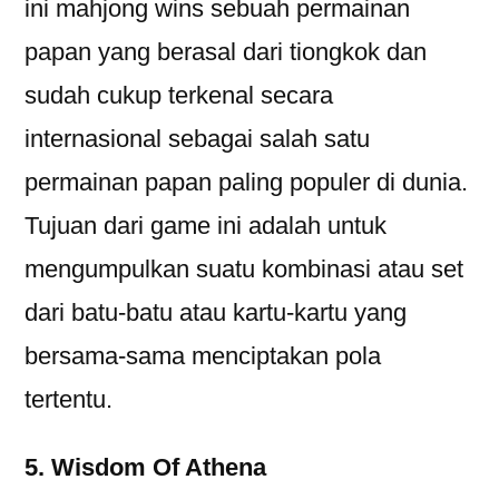
ini mahjong wins sebuah permainan
papan yang berasal dari tiongkok dan
sudah cukup terkenal secara
internasional sebagai salah satu
permainan papan paling populer di dunia.
Tujuan dari game ini adalah untuk
mengumpulkan suatu kombinasi atau set
dari batu-batu atau kartu-kartu yang
bersama-sama menciptakan pola
tertentu.
5. Wisdom Of Athena