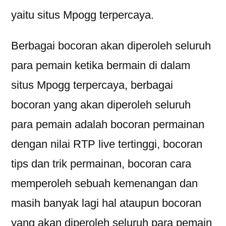
yaitu situs Mpogg terpercaya.
Berbagai bocoran akan diperoleh seluruh
para pemain ketika bermain di dalam
situs Mpogg terpercaya, berbagai
bocoran yang akan diperoleh seluruh
para pemain adalah bocoran permainan
dengan nilai RTP live tertinggi, bocoran
tips dan trik permainan, bocoran cara
memperoleh sebuah kemenangan dan
masih banyak lagi hal ataupun bocoran
yang akan diperoleh seluruh para pemain