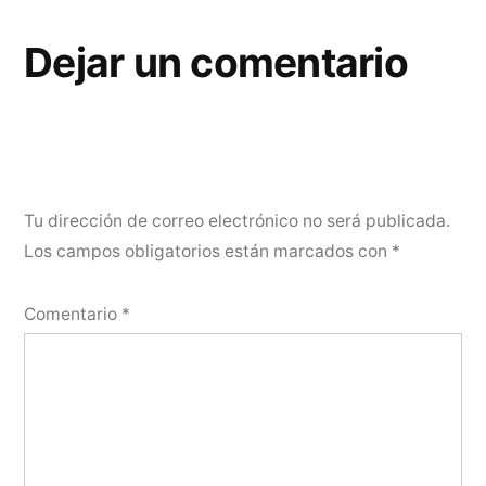
Dejar un comentario
Tu dirección de correo electrónico no será publicada.
Los campos obligatorios están marcados con
*
Comentario
*