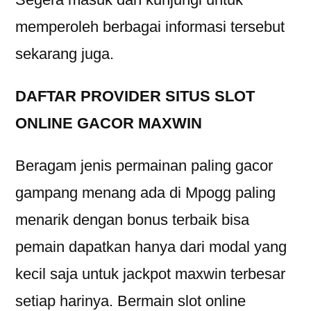
memperoleh berbagai informasi tersebut
sekarang juga.
DAFTAR PROVIDER SITUS SLOT
ONLINE GACOR MAXWIN
Beragam jenis permainan paling gacor
gampang menang ada di Mpogg paling
menarik dengan bonus terbaik bisa
pemain dapatkan hanya dari modal yang
kecil saja untuk jackpot maxwin terbesar
setiap harinya. Bermain slot online