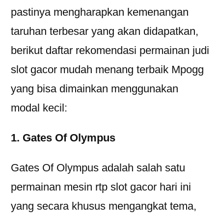
pastinya mengharapkan kemenangan
taruhan terbesar yang akan didapatkan,
berikut daftar rekomendasi permainan judi
slot gacor mudah menang terbaik Mpogg
yang bisa dimainkan menggunakan
modal kecil:
1. Gates Of Olympus
Gates Of Olympus adalah salah satu
permainan mesin rtp slot gacor hari ini
yang secara khusus mengangkat tema,