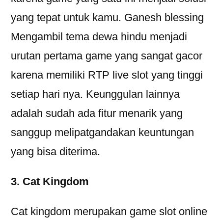
yang tepat untuk kamu. Ganesh blessing
Mengambil tema dewa hindu menjadi
urutan pertama game yang sangat gacor
karena memiliki RTP live slot yang tinggi
setiap hari nya. Keunggulan lainnya
adalah sudah ada fitur menarik yang
sanggup melipatgandakan keuntungan
yang bisa diterima.
3. Cat Kingdom
Cat kingdom merupakan game slot online