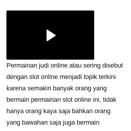
SITUS
JUDI
MPOGG
TERBAIK
MUDAH
MENANG
Permainan judi online atau sering disebut
dengan slot online menjadi topik terkini
karena semakin banyak orang yang
bermain permainan slot online ini, tidak
hanya orang kaya saja bahkan orang
yang bawahan saja juga bermain