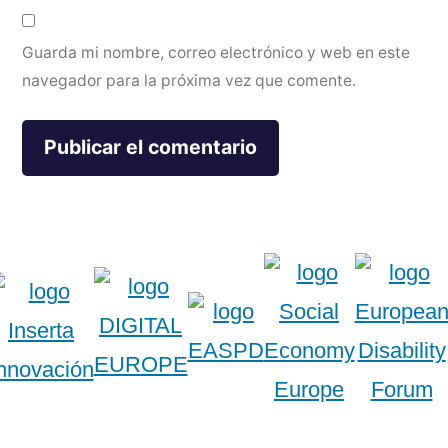
Guarda mi nombre, correo electrónico y web en este
navegador para la próxima vez que comente.