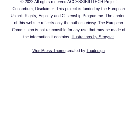
© 2022 All rights reserved ACCESSIBILITECH Project
Consortium, Disclaimer: This project is funded by the European
Union's Rights, Equality and Citizenship Programme. The content
of this website reflects only the author’s viewy. The European
Commission is not responsible for any use that may be made of
the information it contains.
Illustrations by Storyset
WordPress Theme
created by
Taudesign